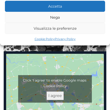
button below. It’s quick, easy and ensures your
Accetta
table with no waiting!
Nega
BOOK NOW
Visualizza le preferenze
Cookie Policy
Privacy Policy
Click 'I agree' to enable Google maps
Cookie Policy
I agree