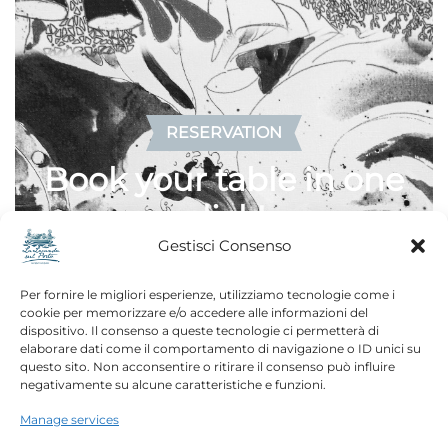
RESERVATION
Book your table in one
click!
Gestisci Consenso
Are you in the mood for a unique dining
Per fornire le migliori esperienze, utilizziamo tecnologie come i
experience? We are waiting for you in our
cookie per memorizzare e/o accedere alle informazioni del
restaurant to delight your palate with refined
dispositivo. Il consenso a queste tecnologie ci permetterà di
elaborare dati come il comportamento di navigazione o ID unici su
dishes and a special atmosphere.
questo sito. Non acconsentire o ritirare il consenso può influire
negativamente su alcune caratteristiche e funzioni.
To ensure you get the best service, we encourage
Manage services
you to make
reservations directly
through the