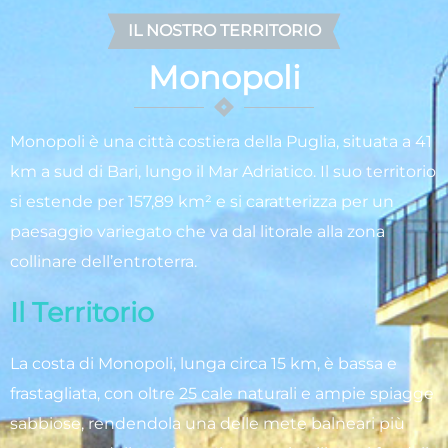
IL NOSTRO TERRITORIO
Monopoli
Monopoli è una città costiera della Puglia, situata a 41
km a sud di Bari, lungo il Mar Adriatico. Il suo territorio
si estende per 157,89 km² e si caratterizza per un
paesaggio variegato che va dal litorale alla zona
collinare dell’entroterra.
Il Territorio
La costa di Monopoli, lunga circa 15 km, è bassa e
frastagliata, con oltre 25 cale naturali e ampie spiagge
sabbiose, rendendola una delle mete balneari più