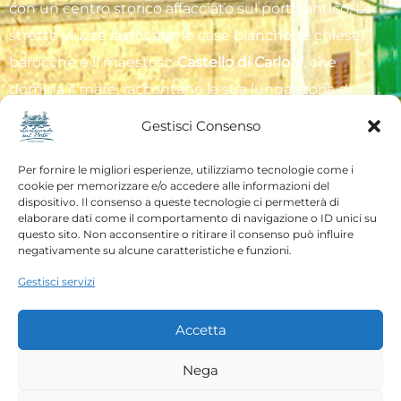
con un centro storico affacciato sul porto antico. Le
strette viuzze lastricate, le case bianche, le chiese
barocche e il maestoso
Castello di Carlo V
, che
domina il mare, raccontano la sua lunga storia di
dominio e commercio.
Gestisci Consenso
La città ha una forte tradizione legata alla pesca e
Per fornire le migliori esperienze, utilizziamo tecnologie come i
cookie per memorizzare e/o accedere alle informazioni del
all’agricoltura, in particolare alla produzione di olio
dispositivo. Il consenso a queste tecnologie ci permetterà di
d’oliva e vino. Oggi è anche una rinomata meta
elaborare dati come il comportamento di navigazione o ID unici su
questo sito. Non acconsentire o ritirare il consenso può influire
turistica grazie al suo patrimonio storico, alle spiagge
negativamente su alcune caratteristiche e funzioni.
e alla vivace vita culturale e gastronomica.
Gestisci servizi
Turismo e Attrazioni
Accetta
Monopoli è una destinazione perfetta per chi cerca
Nega
mare, storia e natura. Tra le attrazioni più importanti ci