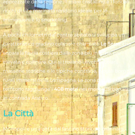
apprezzate della regione. Il mare cristallino e i fondali
ricchi di vita marina la rendono ideale per le
immersioni e lo snorkeling.
A pochi chilometri dal centro abitato si sviluppa un
caratteristico gradino collinare chiamato
Le Serre
, che
separa la fascia costiera dalla zona più interna, più
elevata e collinare. Qui si trovano uliveti secolari,
masserie storiche e le tipiche contrade, piccoli borghi
rurali immersi nella campagna. La zona più alta del
territorio raggiunge i
408 metri
nei monti Carbonara,
in contrada Aratico.
La Città
Monopoli è una città dal fascino storico e marinaro,