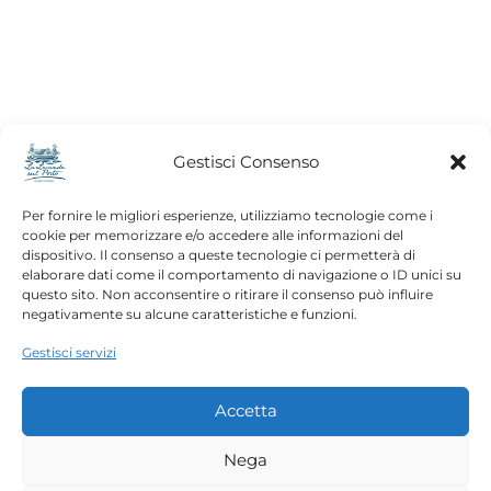
Gestisci Consenso
Per fornire le migliori esperienze, utilizziamo tecnologie come i
cookie per memorizzare e/o accedere alle informazioni del
CONTATTI
dispositivo. Il consenso a queste tecnologie ci permetterà di
elaborare dati come il comportamento di navigazione o ID unici su
T. +39 080 8966580
questo sito. Non acconsentire o ritirare il consenso può influire
M. info@lalocandasulporto.it
negativamente su alcune caratteristiche e funzioni.
INDIRIZZO
Gestisci servizi
Via Cristoforo Colombo,
10/11, Monopoli BA Italy
Accetta
ORARI APERTURA
Nega
Apertura 12:30 – 14:45 | 19:00 – 23:00