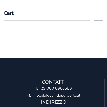
Cart
CONTATTI
T. +39 080 8966580
M. info@lalocandasulporto.it
INDIRIZZO