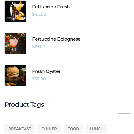
Fettuccine Fresh
$
45.00
Fettuccine Bolognese
$
19.00
Fresh Oyster
$
32.00
Product Tags
BREAKFAST
DINNER
FOOD
LUNCH