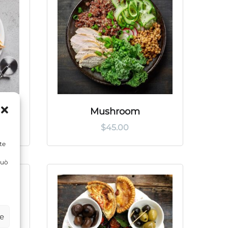
a
Mushroom
$
45.00
te
può
ze