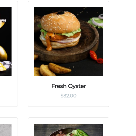
h
Fresh Oyster
$
32.00