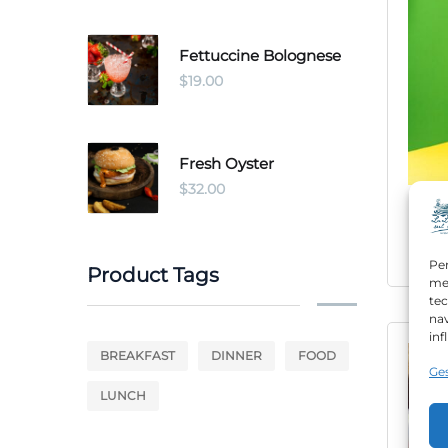
Fettuccine Bolognese
$
19.00
Fresh Oyster
$
32.00
F
Per
Product Tags
mem
tec
nav
inf
BREAKFAST
DINNER
FOOD
Ges
LUNCH