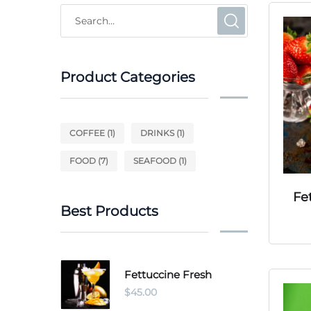
Product Categories
COFFEE
(1)
DRINKS
(1)
FOOD
(7)
SEAFOOD
(1)
Fe
Best Products
Fettuccine Fresh
$
45.00