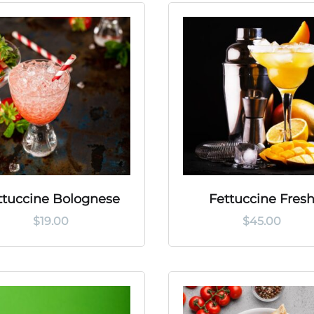
ttuccine Bolognese
Fettuccine Fres
$
19.00
$
45.00